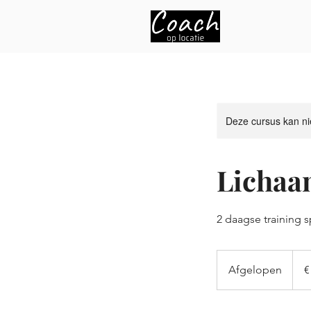
Deze cursus kan ni
Lichaam
2 daagse training 
590
euro
Afgelopen
A
€
f
g