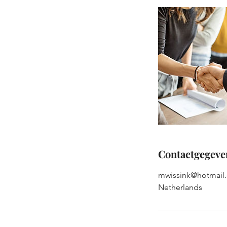
e
l
o
p
e
n
Contactgegeve
mwissink@hotmail
Netherlands