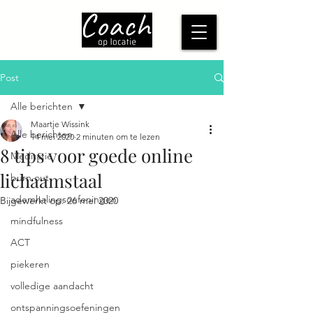
Post
Alle berichten
Maartje Wissink
Alle berichten
14 mei 2020
2 minuten om te lezen
8 tips voor goede online
Meditatie
lichaamstaal
burn out
ademhalingsoefeningen
Bijgewerkt op:
26 mei 2020
mindfulness
ACT
piekeren
volledige aandacht
ontspanningsoefeningen