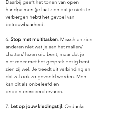
Daarbij geeft het tonen van open 
handpalmen (je laat zien dat je niets te 
verbergen hebt) het gevoel van 
betrouwbaarheid. 
6. 
Stop met multitasken
. Misschien zien 
anderen niet wat je aan het mailen/ 
chatten/ lezen oid bent, maar dat je 
niet meer met het gesprek bezig bent 
zien zij wel. Je treedt uit verbinding en 
dat zal ook zo gevoeld worden. Men 
kan dit als onbeleefd en 
ongeïnteresseerd ervaren. 
7. 
Let op jouw kledingstijl
. Ondanks 
dat je misschien nu veel vanuit huis 
werkt hoef je niet direct in je “huispak” 
achter het scherm te zitten. Je blijft 
nog steeds het visitekaartje van jouw/ 